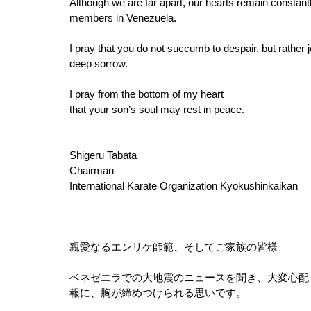
Although we are far apart, our hearts remain constant
members in Venezuela.
I pray that you do not succumb to despair, but rather 
deep sorrow.
I pray from the bottom of my heart
that your son’s soul may rest in peace.
Shigeru Tabata
Chairman
International Karate Organization Kyokushinkaikan
親愛なるエンリケ師範、そしてご家族の皆様
ベネゼエラでの大地震のニュースを聞き、大変心配
報に、胸が締めつけられる思いです。