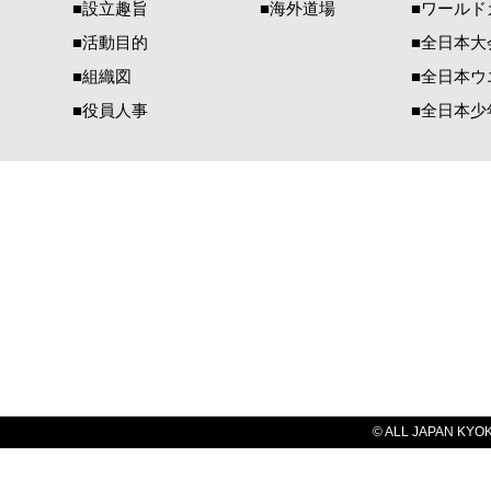
■設立趣旨
■海外道場
​■ワール
ます
■活動目的
■全日本大
■組織図
■全日本ウ
■役員人事
■全日本少
一般社団法人 国際空手道連盟 極真会館
【国内部事務局連絡先】
【国際部事務局／
〒990-2447 山形県山形市元木1-3-13
〒900-00
TEL（023）625-0900
TEL（098）
FAX（023）634-1128​
FAX（098）
E-Mail：
office@kyokushin-tabatadojo.com
E-Mail：
ky
© ALL JAPAN KYOKU