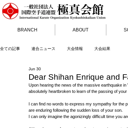
BRANCH
ABOUT
S
全ての記事
連合ニュース
大会情報
大会結果
Jun 30
Dear Shihan Enrique and F
Upon hearing the news of the massive earthquake in
absolutely heartbroken to learn of the passing of your
I can find no words to express my sympathy for the pro
are enduring following the sudden loss of your son.
I can only imagine the agonizingly difficult time you ar