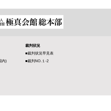
（小嶋道場） 第７位：岡村
山本高弘（極真城西三和）
裁判状況
■裁判状況早見表
国内)
■裁判NO.１-2