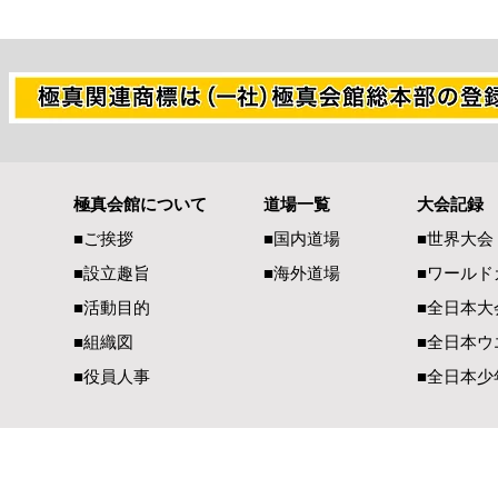
極真会館について
道場一覧
大会記録
熊本県地震で被災された皆様
全空連・直
■ご挨拶
■国内道場
■世界大会
へ 心よりお見舞い申し上げ
のディスカ
■設立趣旨
■海外道場
​■ワール
ます
■活動目的
■全日本大
■組織図
■全日本ウ
■役員人事
■全日本少
一般社団法人 国際空手道連盟 極真会館