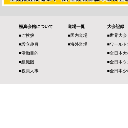
第2回全日本
極真会館について
道場一覧
大会記録
グラチャン・ウエイト制大会
■ご挨拶
■国内道場
■世界大会
入賞者
■設立趣旨
■海外道場
​■ワール
■活動目的
■全日本大
■組織図
■全日本ウ
■役員人事
■全日本少
一般社団法人 国際空手道連盟 極真会館
【国内部事務局連絡先】
【国際部事務局／
〒990-2447 山形県山形市元木1-3-13
〒900-00
TEL（023）625-0900
TEL（098）
FAX（023）634-1128​
FAX（098）