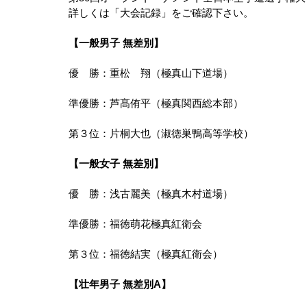
詳しくは「大会記録」をご確認下さい。
【一般男子 無差別】
優　勝：重松　翔（極真山下道場）
準優勝：芦髙侑平（極真関西総本部）
第３位：片桐大也（淑徳巣鴨高等学校）
【一般女子 無差別】
優　勝：浅古麗美（極真木村道場）
準優勝：福徳萌花極真紅衛会
第３位：福徳結実（極真紅衛会）
【壮年男子 無差別A】