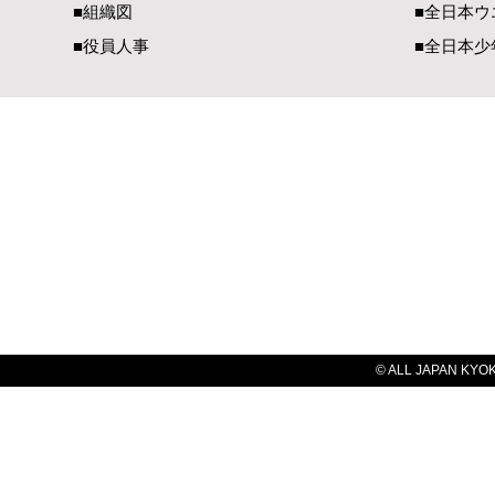
■組織図
■全日本ウ
■役員人事
■全日本少
一般社団法人 国際空手道連盟 極真会館
【国内部事務局連絡先】
【国際部事務局／
〒990-2447 山形県山形市元木1-3-13
〒900-00
TEL（023）625-0900
TEL（098）
FAX（023）634-1128​
FAX（098）
E-Mail：
office@kyokushin-tabatadojo.com
E-Mail：
ky
© ALL JAPAN KYOKU