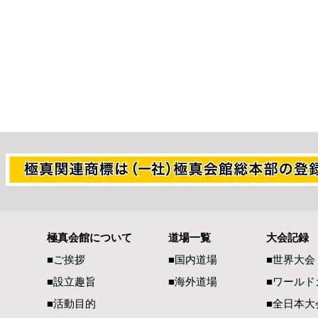
第2回全日本
極真会館について
道場一覧
大会記録
グラチャン・ウエイト制大会
■ご挨拶
■国内道場
■世界大会
入賞者
■設立趣旨
■海外道場
​■ワール
■活動目的
■全日本大