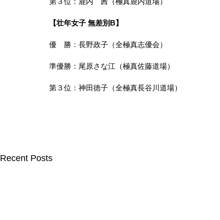
第３位：鹿内　茜（極真鹿内道場）
【壮年女子 無差別B】
優　勝：長野政子（全極真志優会）
準優勝：尾原さな江（極真佐藤道場）
第３位：神田徳子（全極真長谷川道場）
Recent Posts