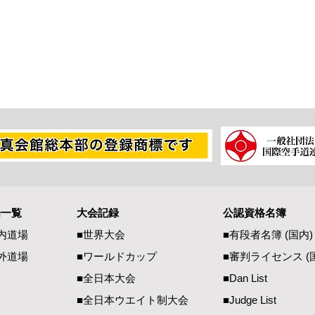
第2回全日本型大会 結果
場一覧
大会記録
公認資格名簿
第7
内道場
■世界大会
■有段者名
簿
(国内
)
ップ
外道場
​■ワールドカップ
■審判ラ
イ
セ
ンス (
■全日本大会
■Dan Li
st
■全日本ウエイト制大会
■Judge List