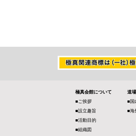
極真会館について
道
グラチャン・ウエイト制大会
■ご挨拶
■国
入賞者
■設立趣旨
■海
■活動目的
■組織図