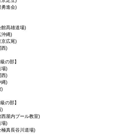
京足立)
勇進会)
会館髙雄道場)
沖縄)
京広尾)
西)
量級の部】
場)
西)
縄)
)
量級の部】
)
館西屋内プール教室)
場)
全極真長谷川道場)