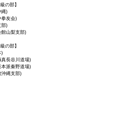
量級の部】
縄)
拳友会)
部)
会館山梨支部)
量級の部】
)
極真長谷川道場)
坂本派秦野道場)
沖縄支部)