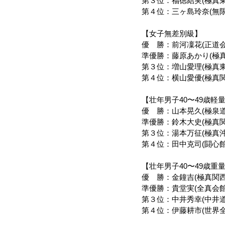
第３位：福徳結実(極真東
第４位：三ヶ島玲奈(無限
【女子無差別級】
優　勝：前河凜花(正道
準優勝：藤原あかり(極真
第３位：増山愛理(極真東
第４位：横山愛優(極真関
【壮年男子40〜49歳軽
優　勝：山本晃久(極泉道
準優勝：鈴木大史(極真関
第３位：湯本万征(極真沖
第４位：田中克司(闘心館
【壮年男子40〜49歳重
優　勝：金鐘吉(極真関西
準優勝：貴堂実(全真会
第３位：中井秀幸(中井道
第４位：伊藤耕市(世界