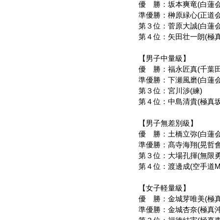
優　勝：坂本爽竜(白蓮
準優勝：榊原緑心(正道会館
第３位：菅原大誠(白蓮
第４位：矢田壮一朗(極真
【男子中量級】
優　勝：福永匠真(千葉田
準優勝：下瀬風磨(白蓮
第３位：宮川渉(練)
第４位：中島清貴(極真坂
【男子無差別級】
優　勝：土橋立弥(白蓮会
準優勝：髙寺海翔(晃哲會
第３位：大場孔揮(無限勇
第４位：渡邊成(空手道M
【女子軽量級】
優　勝：金城芽唯美(極真
準優勝：金城杏奈(極真沖