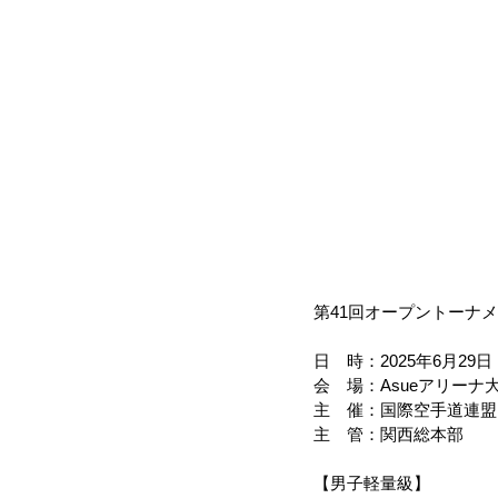
第41回オープントーナ
日　時：2025年6月29
会　場：Asueアリー
主　催：国際空手道連盟
主　管：関西総本部
【男子軽量級】