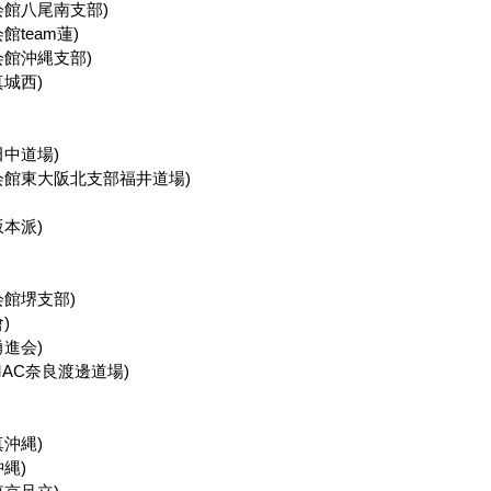
会館八尾南支部)
team蓮)
会館沖縄支部)
城西)
中道場)
会館東大阪北支部福井道場)
本派)
館堺支部)
)
進会)
AC奈良渡邊道場)
沖縄)
縄)