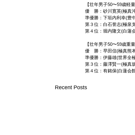
【壮年男子50〜59歳軽
優　勝：砂川寛英(極真沖
準優勝：下垣内利幸(豊中
第３位：白石誉志(極泉支
第４位：堀内隆文(白蓮
【壮年男子50〜59歳重
優　勝：早田信(極真熊本
準優勝：伊藤雄(世界全
第３位：藤澤賢一(極真
第４位：有銘保(白蓮会館
Recent Posts