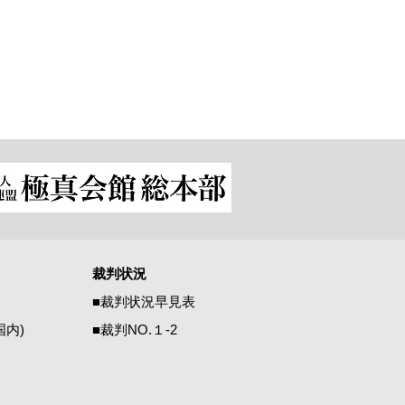
裁判状況
回極真連合杯ワールドカ
■裁判状況早見表
大会情報
国内)
■裁判NO.１-2