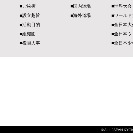
熊本県地震で被災された皆様
全空連・直
■ご挨拶
■国内道場
■世界大会
へ 心よりお見舞い申し上げ
のディスカ
■設立趣旨
■海外道場
​■ワール
ます
■活動目的
■全日本大
■組織図
■全日本ウ
■役員人事
■全日本少
一般社団法人 国際空手道連盟 極真会館
【国内部事務局連絡先】
【国際部事務局／
〒990-2447 山形県山形市元木1-3-13
〒900-00
TEL（023）625-0900
TEL（098）
FAX（023）634-1128​
FAX（098）
E-Mail：
office@kyokushin-tabatadojo.com
E-Mail：
ky
© ALL JAPAN KYOKU