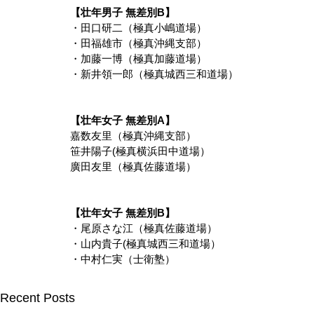
【壮年男子 無差別B】
・田口研二（極真小嶋道場）
・田福雄市（極真沖縄支部）
・加藤一博（極真加藤道場）
・新井領一郎（極真城西三和道場）
【壮年女子 無差別A】
嘉数友里（極真沖縄支部）
笹井陽子(極真横浜田中道場）
廣田友里（極真佐藤道場）
【壮年女子 無差別B】
・尾原さな江（極真佐藤道場）
・山内貴子(極真城西三和道場）
・中村仁実（士衛塾）
Recent Posts