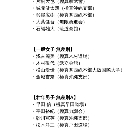
・片桐大也（極真拳武會）
・城間健太朗（極真沖縄支部）
・呉屋広樹（極真関西総本部）
・大葉健吾（無限勇進会）
・石嶺雄大（琉道會館）
【一般女子 無差別】
・浅古麗美（極真木村道場）
・木村敬代（武立会館）
・横山愛優（極真関西総本部大阪国際大学）
・金城杏奈（極真沖縄支部）
【壮年男子 無差別A】
・早田 信（極真早田道場）
・平田裕紀（極真力謝会）
・砂川寛英（極真沖縄支部）
・松木洋三（極真戸田道場）