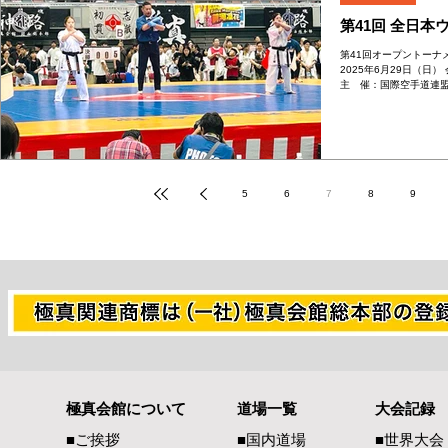
第41回 全日
第41回オープントーナ
2025年6月29日（日
主 催：国際空手道連盟
子軽量級】 優 勝：坂本
5
6
7
8
9
極真会館について
道場一覧
大会記録
■ご挨拶
■国内道場
■世界大会