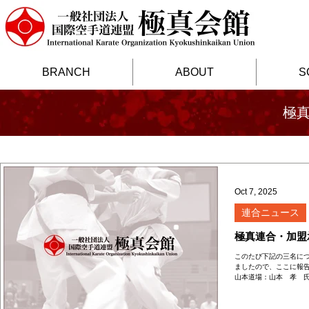
BRANCH
ABOUT
S
極
Oct 7, 2025
連合ニュース
極真連合・加盟
このたび下記の三名に
ましたので、ここに報告
山本道場：山本 孝 氏
空手道連盟 極真会館 