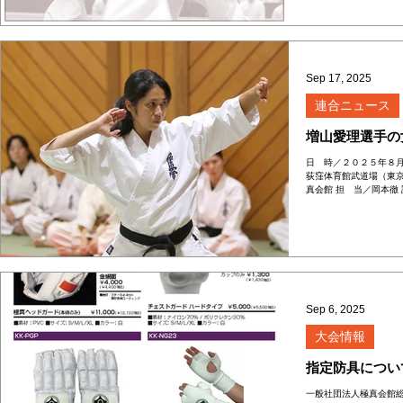
Sep 17, 2025
連合ニュース
増山愛理選手の
日 時／２０２５年８月
荻窪体育館武道場（東京
真会館 担 当／岡本徹 講
ー内容＞ 第一部／型セ
Sep 6, 2025
大会情報
指定防具につい
一般社団法人極真会館総