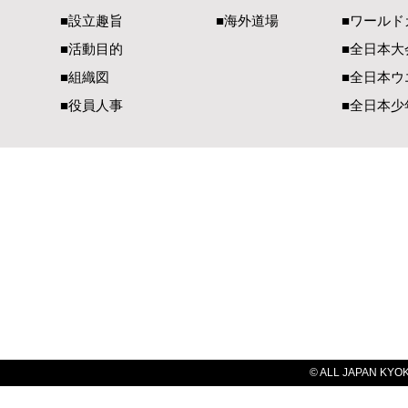
■設立趣旨
■海外道場
​■ワール
■活動目的
■全日本大
■組織図
■全日本ウ
■役員人事
■全日本少
一般社団法人 国際空手道連盟 極真会館
【国内部事務局連絡先】
【国際部事務局／
〒990-2447 山形県山形市元木1-3-13
〒900-00
TEL（023）625-0900
TEL（098）
FAX（023）634-1128​
FAX（098）
E-Mail：
office@kyokushin-tabatadojo.com
E-Mail：
ky
© ALL JAPAN KYOKU