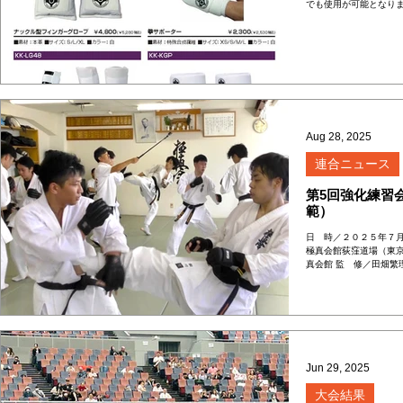
でも使用が可能となり
Aug 28, 2025
連合ニュース
第5回強化練習会
範）
日 時／２０２５年７月
極真会館荻窪道場（東京
真会館 監 修／田畑繁
スパーリング、ミット、
Jun 29, 2025
大会結果