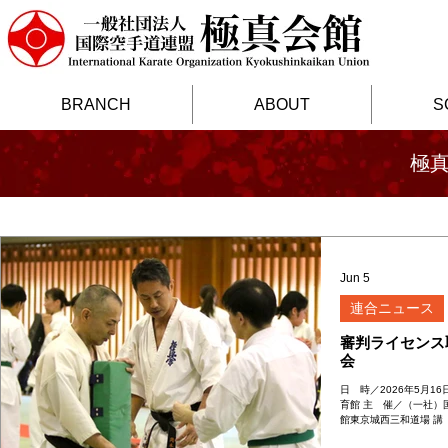
BRANCH
ABOUT
S
極
Jun 5
連合ニュース
審判ライセンス
会
日 時／2026年5月16
育館 主 催／（一社）
館東京城西三和道場 講
行 選手強化部長／岡本