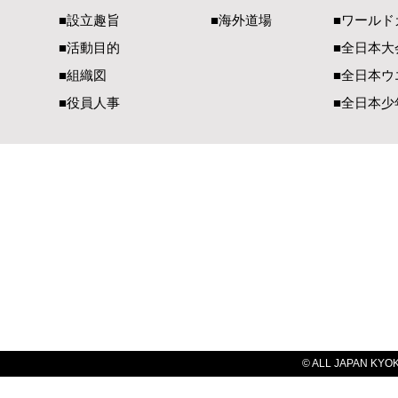
■設立趣旨
■海外道場
​■ワール
■活動目的
■全日本大
■組織図
■全日本ウ
■役員人事
■全日本少
一般社団法人 国際空手道連盟 極真会館
【国内部事務局連絡先】
【国際部事務局／
〒990-2447 山形県山形市元木1-3-13
〒900-00
TEL（023）625-0900
TEL（098）
FAX（023）634-1128​
FAX（098）
E-Mail：
office@kyokushin-tabatadojo.com
E-Mail：
ky
© ALL JAPAN KYOKU