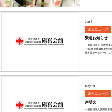
連合会公認審判ライセ
に則った講習会を実施し
え、審判ジャッジ所作
く指導され、後半は実
（練習試合）の中で実際にジャッ
から一般、壮年まで関東
Jun 3
束組手（受け返し）、ス
特に一般部は試合を目
連合ニュース
いう場で集結し、多く
阪開催される全日本ウ
緊急お知らせ
一般社団法人 国際空手道
「2026大阪城杯夏の
総本部ホームページにア
陣についてグラチャン予
「IBKO第3回ワール
た。と掲載されています
の予選大会とは、何ら関
少年少女空手道選手権
当団体が主催し、主管に
違いのないようにお願
May 29
令和8年6月3日
連合ニュース
一般社団法人
声明文
国際空手道連盟 極真
一般社団法人国際空手道