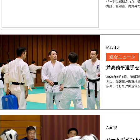
ページに掲載された、
方認、金鍾吉、奥野晃
その根拠は、大阪浪速道
から、財務処理に不信
会届」を送付しています
部のホームページに「
の期間を経ていた上に
り手続きに不備があるも
かれましては、この状
お願い申し上げ致します
May 16
長 田畑 繁
連合ニュース
芦高侑平選手セ
2026年5月5日、第
きし、愛媛県戸田道場主
広島、そして戸田道場か
変有意義な時間となりま
富山より小井師範にご指
範、山下師範にもご参
Apr 15
ハートポイント