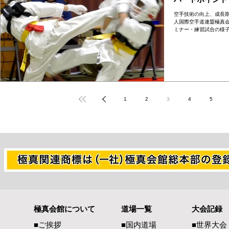
空手技術の向上、成長
人国際空手道連盟極真
ミナー・練習試合の様
1
2
3
4
5
極真会館について
道場一覧
大会記録
■ご挨拶
■国内道場
■世界大会