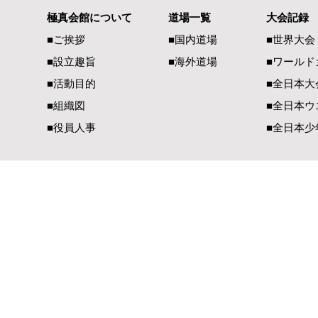
極真会館について
道場一覧
大会記録
■ご挨拶
■国内道場
■世界大会
■設立趣旨
■海外道場
​■ワール
■活動目的
■全日本大
■組織図
■全日本ウ
■役員人事
■全日本少
一般社団法人 国際空手道連盟 極真会館
【国内部事務局連絡先】
【国際部事務局／
〒990-2447 山形県山形市元木1-3-13
〒900-00
TEL（023）625-0900
TEL（098）
FAX（023）634-1128​
FAX（098）
E-Mail：
office@kyokushin-tabatadojo.com
E-Mail：
ky