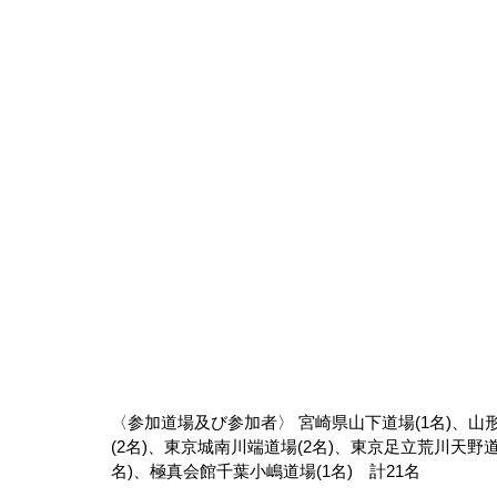
〈参加道場及び参加者〉 宮崎県山下道場(1名)、山形
(2名)、東京城南川端道場(2名)、東京足立荒川天野道
名)、極真会館千葉小嶋道場(1名)　計21名