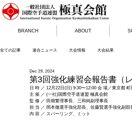
BRANCH
ABOUT
S
全ての記事
連合ニュース
大会情報
大会結果
Dec 29, 2024
第3回強化練習会報告書（レホ
日 時 ／ 12月22日(日) 9:30〜12:00 会 場／東
主 催 ／ (一社)国際空手道連盟 極真会館
監 修 ／ 田畑繁理事長、三和純副理事長
担 当 ／ 岡本徹選手強化部長、佐藤賢選手強化副部
内 容 ／ スパーリング、ミット