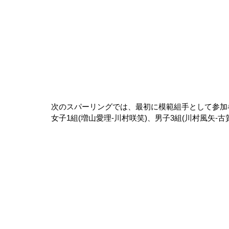
次のスパーリングでは、最初に模範組手として参加
女子1組(増山愛理-川村咲笑)、男子3組(川村風矢-