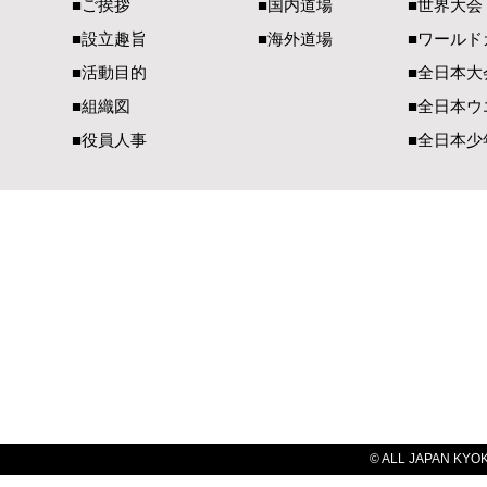
■ご挨拶
■国内道場
■世界大会
へ 心よりお見舞い申し上げ
のディスカ
■設立趣旨
■海外道場
​■ワール
ます
■活動目的
■全日本大
■組織図
■全日本ウ
■役員人事
■全日本少
一般社団法人 国際空手道連盟 極真会館
【国内部事務局連絡先】
【国際部事務局／
〒990-2447 山形県山形市元木1-3-13
〒900-00
TEL（023）625-0900
TEL（098）
FAX（023）634-1128​
FAX（098）
E-Mail：
office@kyokushin-tabatadojo.com
E-Mail：
ky
© ALL JAPAN KYOKU