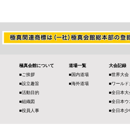
極真会館について
道場一覧
大会記録
熊本県地震で被災された皆様
全空連・直
■ご挨拶
■国内道場
■世界大会
へ 心よりお見舞い申し上げ
のディスカ
■設立趣旨
■海外道場
​■ワール
ます
■活動目的
■全日本大
■組織図
■全日本ウ
■役員人事
■全日本少